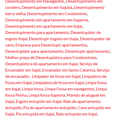
Desentupimento em Navegantes
,
Desentupimento em
cordeiro
,
Desentupimento em Itajubá
,
Desentupimento
barra velha
,
Desentupimento em Condominio
,
Desentupimento em apartamento em itapema
,
Desentupimento em apartamento em itajai
,
Desentupimento para apartamento
,
Desentupidor de
esgoto Itajai
,
Desentupir esgoto em itajai
,
Desentupidor de
cano
,
Empresa para Desentupir apartamentos
,
Desentupidor para apartamento
,
Desentupir apartamento
,
Melhor preço de Desentupidora para Condominios
,
Desentupidora de apartamento em itajai
,
Serviço de
Encanador em itajai
,
Encanador em Santa Catarina
,
Serviço
de encanador
,
Limpador de fossa em itajai
,
Limpadora de
Fossa em Itajai
,
Limpadora de fossa em itajai
,
Limpa fossa
em itajai
,
Limpa fossa
,
Limpa Fossa em navegantes
,
Limpa
fossa Penha
,
Limpa fossa itapema
,
Marido de aluguel em
itajai
,
Esgoto entupido em Itajai
,
Ralo de apartamento
entupido
,
Pia do apartamento entupido
,
Cano entupido em
itajai
,
Pia entupida em itajai
,
Ralo entupido em itajai
,