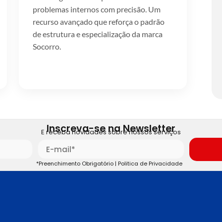
problemas internos com precisão. Um
recurso avançado que reforça o padrão
de estrutura e especialização da marca
Socorro.
Inscreva-se na Newsletter
E receba novidades sobre nossos serviços
*Preenchimento Obrigatório |
Politica de Privacidade