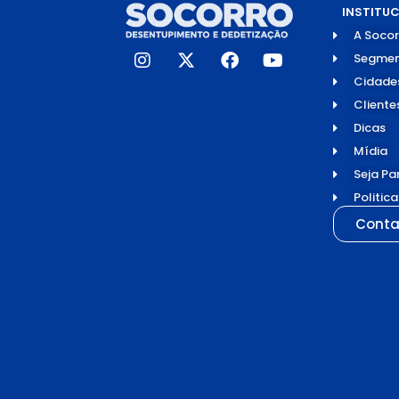
INSTITU
A Socor
Segmen
Cidade
Cliente
Dicas
Mídia
Seja Pa
Politic
Conta