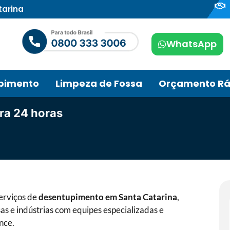
tarina
WhatsApp
pimento
Limpeza de Fossa
Orçamento Rá
ra 24 horas
erviços de
desentupimento em Santa Catarina
,
s e indústrias com equipes especializadas e
nce.