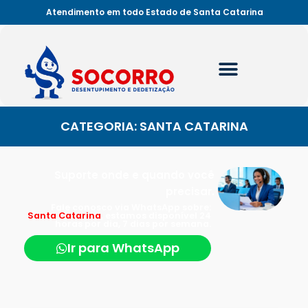
Atendimento em todo Estado de Santa Catarina
CATEGORIA: SANTA CATARINA
Suporte onde e quando você
precisar.
Fale conosco via WhatsApp sobre:
Santa Catarina
, estamos disponível 24
horas por dia, 7 dias por semana.
Ir para WhatsApp