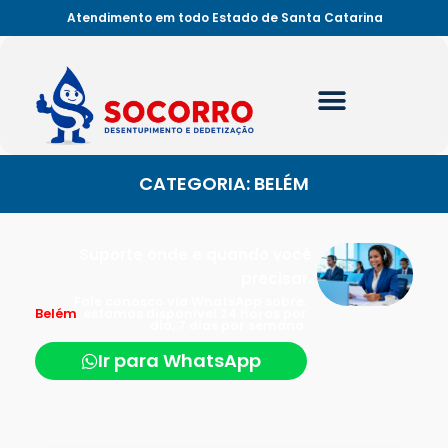
Atendimento em todo Estado de Santa Catarina
CATEGORIA: BELÉM
Suporte onde e quando você
precisar.
Fale conosco via WhatsApp sobre:
Belém
, estamos disponível 24 horas por
dia, 7 dias por semana.
Ir para WhatsApp