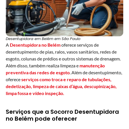
Desentupidora em Belém em São Paulo
A
Desentupidora
no Belém
oferece serviços de
desentupimento de pias, ralos, vasos sanitários, redes de
esgoto, colunas de prédios e outros sistemas de drenagem.
Além disso, também realiza limpeza e
manutenção
preventiva das redes de esgoto
. Além de desentupimento,
oferece
serviços como troca e reparo de tubulações,
dedetização, limpeza de caixas d’água,
descupinização
,
limpa fossa
e
vídeo inspeção
.
Serviços que a Socorro Desentupidora
no Belém pode oferecer