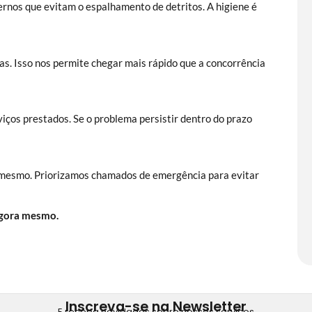
nos que evitam o espalhamento de detritos. A higiene é
as. Isso nos permite chegar mais rápido que a concorrência
iços prestados. Se o problema persistir dentro do prazo
 mesmo. Priorizamos chamados de emergência para evitar
agora mesmo.
Inscreva-se na Newsletter
E receba novidades sobre nossos serviços