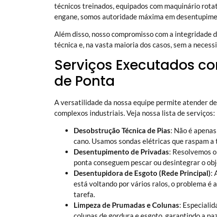
técnicos treinados, equipados com maquinário rotat
engane, somos autoridade máxima em
desentupimen
Além disso, nosso compromisso com a integridade do
técnica e, na vasta maioria dos casos, sem a necess
Serviços Executados co
de Ponta
A versatilidade da nossa equipe permite atender 
complexos industriais. Veja nossa lista de serviços:
Desobstrução Técnica de Pias
: Não é apenas
cano. Usamos sondas elétricas que raspam a 
Desentupimento de Privadas
: Resolvemos o
ponta conseguem pescar ou desintegrar o obje
Desentupidora de Esgoto (Rede Principal)
:
está voltando por vários ralos, o problema é
tarefa.
Limpeza de Prumadas e Colunas
: Especiali
colunas de gordura e esgoto, garantindo a pa