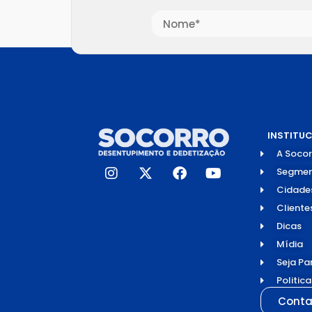
INSTITU
A Socor
Segmen
Cidade
Cliente
Dicas
Mídia
Seja Pa
Politic
Conta