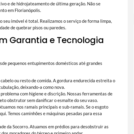
ivo e de hidrojateamento de última geração. Não se
to em Florianópolis.
 seu imóvel é total. Realizamos o serviço de forma limpa,
idade de quebrar pisos ou paredes.
m Garantia e Tecnologia
desde pequenos entupimentos domésticos até grandes
 cabelo ou resto de comida. A gordura endurecida estreita o
tubulação, deixando-a como nova.
 problema com higiene e discrição. Nossas ferramentas de
to obstrutor sem danificar o esmalte do seu vaso.
 Atuamos nos ramais principais e sub-ramais. Se o esgoto
 aqui. Temos caminhões e máquinas pesadas para essa
dade da Socorro. Atuamos em prédios para desobstruir as
z dos moradores do térreo e primeiro andar.