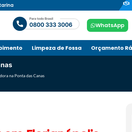
tarina
WhatsApp
pimento
Limpeza de Fossa
Orçamento Rá
anas
dora na Ponta das Canas