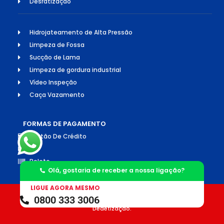
Desratização
Hidrojateamento de Alta Pressão
Limpeza de Fossa
Sucção de Lama
Limpeza de gordura industrial
Vídeo Inspeção
Caça Vazamento
FORMAS DE PAGAMENTO
Cartão De Crédito
Pix
Boleto
Olá, gostaria de receber a nossa ligação?
LIGUE AGORA MESMO
0800 333 3006
©2026 Todos os direitos reservados. Socorro Desentupimento e
Dedetização.