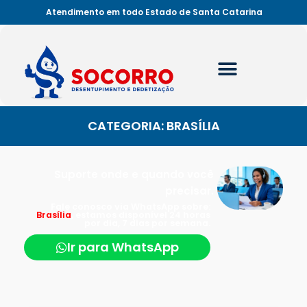
Atendimento em todo Estado de Santa Catarina
CATEGORIA: BRASÍLIA
Suporte onde e quando você
precisar.
Fale conosco via WhatsApp sobre:
Brasília
, estamos disponível 24 horas
por dia, 7 dias por semana.
Ir para WhatsApp