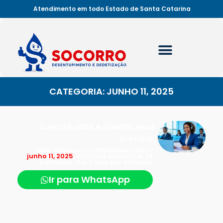
Atendimento em todo Estado de Santa Catarina
CATEGORIA: JUNHO 11, 2025
Suporte onde e quando você
precisar.
Fale conosco via WhatsApp sobre:
junho 11, 2025
, estamos disponível 24
horas por dia, 7 dias por semana.
Ir para WhatsApp