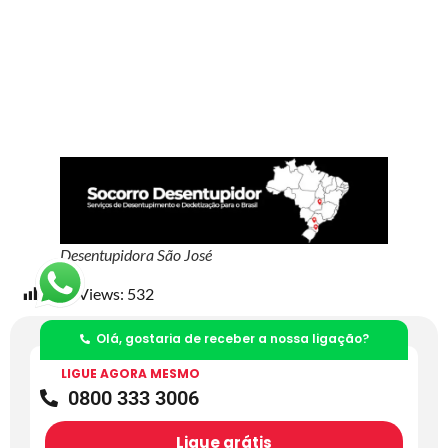
Desentupidora São José
Post Views:
532
Olá, gostaria de receber a nossa ligação?
LIGUE AGORA MESMO
Entre em contato conosco através do
WhatsApp
0800 333 3006
Ligue grátis