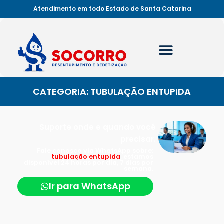
Atendimento em todo Estado de Santa Catarina
CATEGORIA: TUBULAÇÃO ENTUPIDA
Suporte onde e quando você
precisar.
Fale conosco via WhatsApp sobre:
tubulação entupida
, estamos
disponível 24 horas por dia, 7 dias por
semana.
Ir para WhatsApp