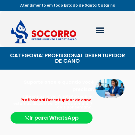
Atendimento em todo Estado de Santa Catarina
CATEGORIA: PROFISSIONAL DESENTUPIDOR
DE CANO
Suporte onde e quando você
precisar.
Fale conosco via WhatsApp sobre:
Profissional Desentupidor de cano
,
estamos disponível 24 horas por dia, 7
dias por semana.
Ir para WhatsApp