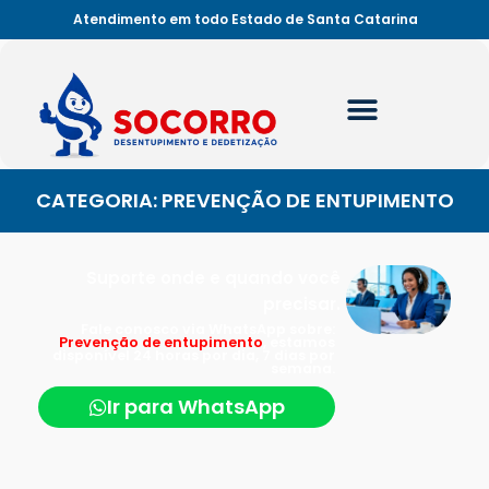
Atendimento em todo Estado de Santa Catarina
CATEGORIA: PREVENÇÃO DE ENTUPIMENTO
Suporte onde e quando você
precisar.
Fale conosco via WhatsApp sobre:
Prevenção de entupimento
, estamos
disponível 24 horas por dia, 7 dias por
semana.
Ir para WhatsApp