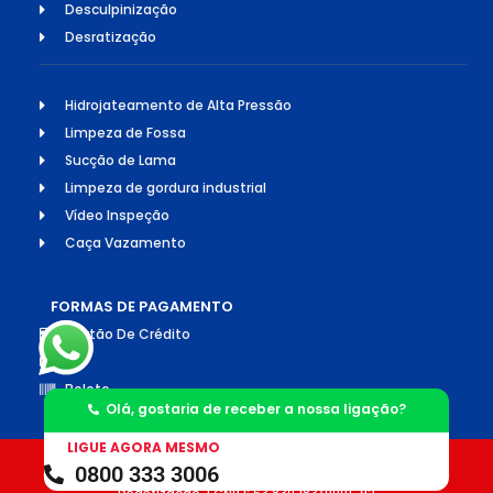
Desculpinização
Desratização
Hidrojateamento de Alta Pressão
Limpeza de Fossa
Sucção de Lama
Limpeza de gordura industrial
Vídeo Inspeção
Caça Vazamento
FORMAS DE PAGAMENTO
Cartão De Crédito
Pix
Boleto
Olá, gostaria de receber a nossa ligação?
LIGUE AGORA MESMO
0800 333 3006
©2026 Todos os direitos reservados. Socorro Desentupimento e