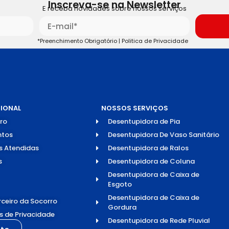
Inscreva-se na Newsletter
E receba novidades sobre nossos serviços
*Preenchimento Obrigatório |
Politica de Privacidade
CIONAL
NOSSOS SERVIÇOS
ro
Desentupidora de Pia
tos
Desentupidora De Vaso Sanitário
s Atendidas
Desentupidora de Ralos
s
Desentupidora de Coluna
Desentupidora de Caixa de
Esgoto
Desentupidora de Caixa de
rceiro da Socorro
Gordura
as de Privacidade
Desentupidora de Rede Pluvial