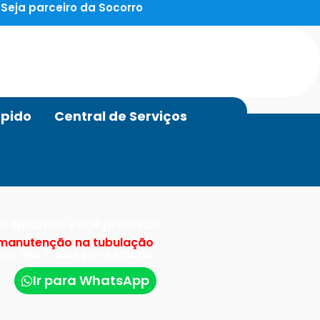
Seja parceiro da Socorro
pido
Central de Serviços
e quando você precisar.
manutenção na tubulação
,
or dia, 7 dias por semana.
Ir para WhatsApp