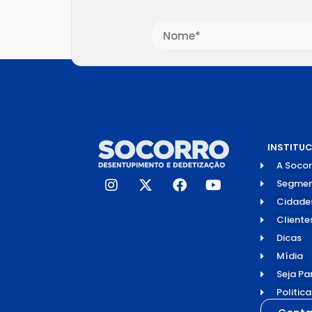
INSTITU
A Socor
Segmen
Cidade
Cliente
Dicas
Mídia
Seja Pa
Politic