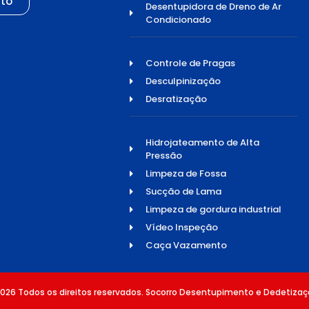
to
Desentupidora de Dreno de Ar
Condicionado
Controle de Pragas
Desculpinização
Desratização
Hidrojateamento de Alta
Pressão
Limpeza de Fossa
Sucção de Lama
Limpeza de gordura industrial
Vídeo Inspeção
Caça Vazamento
026 Todos os direitos reservados. Socorro Desentupimento e Dedetizaç