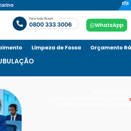
tarina
WhatsApp
pimento
Limpeza de Fossa
Orçamento Rá
TUBULAÇÃO
Suporte onde 
Fale conosco via WhatsApp sobre:
estamos disponível 24 horas p