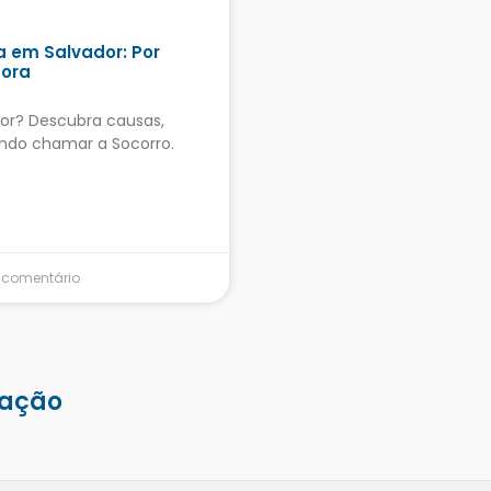
a em Salvador: Por
gora
dor? Descubra causas,
ando chamar a Socorro.
comentário
lação