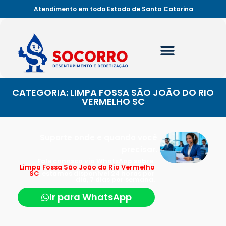
Atendimento em todo Estado de Santa Catarina
CATEGORIA: LIMPA FOSSA SÃO JOÃO DO RIO
VERMELHO SC
Suporte onde e quando você
precisar.
Fale conosco via WhatsApp sobre:
Limpa Fossa São João do Rio Vermelho
SC
, estamos disponível 24 horas por
dia, 7 dias por semana.
Ir para WhatsApp