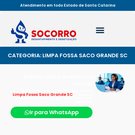
Atendimento em todo Estado de Santa Catarina
CATEGORIA: LIMPA FOSSA SACO GRANDE SC
Suporte onde e quando você
precisar.
Fale conosco via WhatsApp sobre:
Limpa Fossa Saco Grande SC
, estamos
disponível 24 horas por dia, 7 dias por
semana.
Ir para WhatsApp