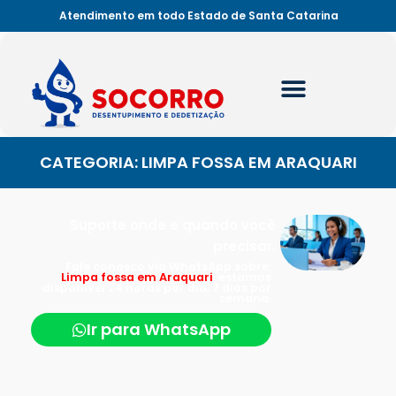
Atendimento em todo Estado de Santa Catarina
CATEGORIA: LIMPA FOSSA EM ARAQUARI
Suporte onde e quando você
precisar.
Fale conosco via WhatsApp sobre:
Limpa fossa em Araquari
, estamos
disponível 24 horas por dia, 7 dias por
semana.
Ir para WhatsApp