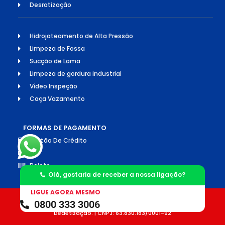
Desratização
Hidrojateamento de Alta Pressão
Limpeza de Fossa
Sucção de Lama
Limpeza de gordura industrial
Vídeo Inspeção
Caça Vazamento
FORMAS DE PAGAMENTO
Cartão De Crédito
Pix
Boleto
Olá, gostaria de receber a nossa ligação?
LIGUE AGORA MESMO
0800 333 3006
©2026 Todos os direitos reservados. Socorro Desentupimento e
Dedetização. | CNPJ: 63.830.183/0001-92