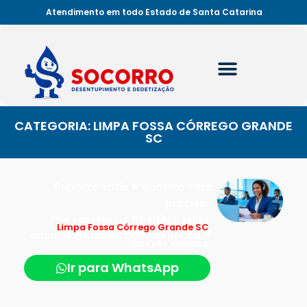
Atendimento em todo Estado de Santa Catarina
CATEGORIA: LIMPA FOSSA CÓRREGO GRANDE
SC
Suporte onde e quando você
precisar.
Fale conosco via WhatsApp sobre:
Limpa Fossa Córrego Grande SC
,
estamos disponível 24 horas por dia, 7
dias por semana.
Ir para WhatsApp