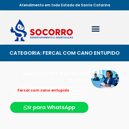
Atendimento em todo Estado de Santa Catarina
CATEGORIA: FERCAL COM CANO ENTUPIDO
Suporte onde e quando você
precisar.
Fale conosco via WhatsApp sobre:
Fercal com cano entupido
, estamos
disponível 24 horas por dia, 7 dias por
semana.
Ir para WhatsApp