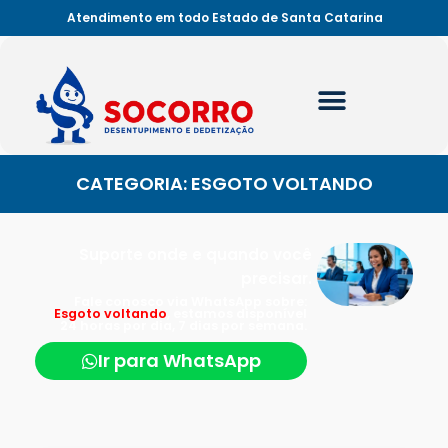
Atendimento em todo Estado de Santa Catarina
CATEGORIA: ESGOTO VOLTANDO
Suporte onde e quando você
precisar.
Fale conosco via WhatsApp sobre:
Esgoto voltando
, estamos disponível
24 horas por dia, 7 dias por semana.
Ir para WhatsApp