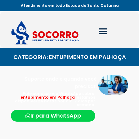
Atendimento em todo Estado de Santa Catarina
CATEGORIA: ENTUPIMENTO EM PALHOÇA
Suporte onde e quando você
precisar.
Fale conosco via WhatsApp sobre:
entupimento em Palhoça
, estamos
disponível 24 horas por dia, 7 dias por
semana.
Ir para WhatsApp