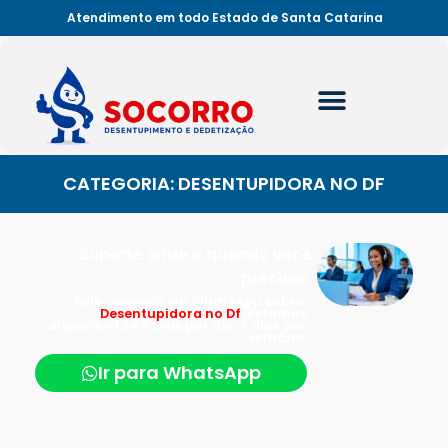
Atendimento em todo Estado de Santa Catarina
CATEGORIA: DESENTUPIDORA NO DF
Suporte onde e quando você
precisar.
Fale conosco via WhatsApp sobre:
Desentupidora no Df
, estamos
disponível 24 horas por dia, 7 dias por
semana.
Ir para WhatsApp