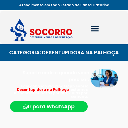
Atendimento em todo Estado de Santa Catarina
CATEGORIA: DESENTUPIDORA NA PALHOÇA
Suporte onde e quando você
precisar.
Fale conosco via WhatsApp sobre:
Desentupidora na Palhoça
, estamos
disponível 24 horas por dia, 7 dias por
semana.
Ir para WhatsApp