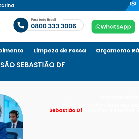
tarina
WhatsApp
pimento
Limpeza de Fossa
Orçamento Rá
SÃO SEBASTIÃO DF
Suporte onde 
Fale conosco via WhatsApp so
Sebastião Df
, estamos disponível 2