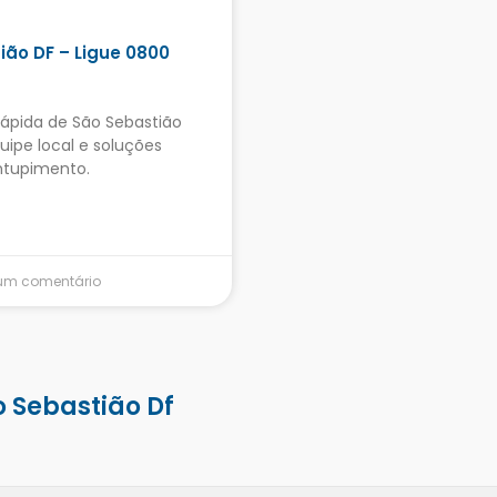
ão DF – Ligue 0800
rápida de São Sebastião
ipe local e soluções
ntupimento.
m comentário
 Sebastião Df