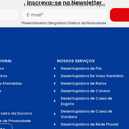
Inscreva-se na Newsletter
E receba novidades sobre nossos serviços
*Preenchimento Obrigatório |
Politica de Privacidade
CIONAL
NOSSOS SERVIÇOS
ro
Desentupidora de Pia
tos
Desentupidora De Vaso Sanitário
s Atendidas
Desentupidora de Ralos
s
Desentupidora de Coluna
Desentupidora de Caixa de
Esgoto
Desentupidora de Caixa de
rceiro da Socorro
Gordura
as de Privacidade
Desentupidora de Rede Pluvial