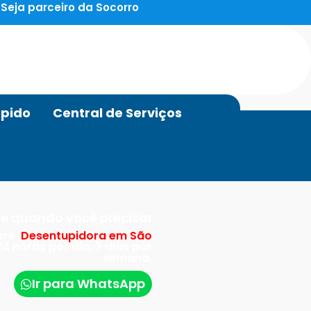
Seja parceiro da Socorro
pido
Central de Serviços
e quando você precisar.
bre:
Desentupidora em São
4 horas por dia, 7 dias por
semana.
Ir para WhatsApp