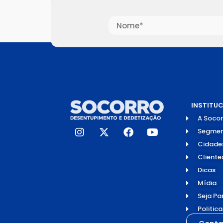
INSTITU
A Socor
Segmen
Cidade
Cliente
Dicas
Mídia
Seja Pa
Politic