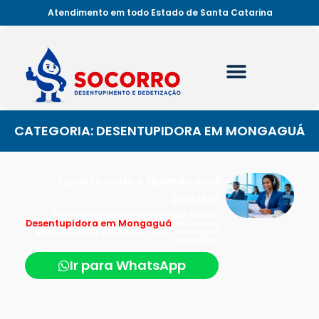
Atendimento em todo Estado de Santa Catarina
CATEGORIA: DESENTUPIDORA EM MONGAGUÁ
Suporte onde e quando você
precisar.
Fale conosco via WhatsApp sobre:
Desentupidora em Mongaguá
, estamos
disponível 24 horas por dia, 7 dias por
semana.
Ir para WhatsApp