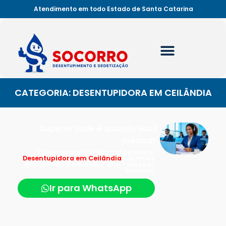
Atendimento em todo Estado de Santa Catarina
CATEGORIA: DESENTUPIDORA EM CEILÂNDIA
Suporte onde e quando você
precisar.
Fale conosco via WhatsApp sobre:
Desentupidora em Ceilândia
, estamos
disponível 24 horas por dia, 7 dias por
semana.
Ir para WhatsApp