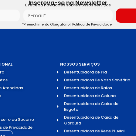
Inscreva-se na Newsletter
E receba novidades sobre nossos serviços
*Preenchimento Obrigatório |
Politica de Privacidade
CIONAL
NOSSOS SERVIÇOS
ro
Desentupidora de Pia
tos
Desentupidora De Vaso Sanitário
s Atendidas
Desentupidora de Ralos
s
Desentupidora de Coluna
Desentupidora de Caixa de
Esgoto
Desentupidora de Caixa de
rceiro da Socorro
Gordura
as de Privacidade
Desentupidora de Rede Pluvial