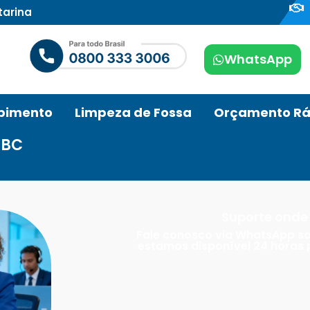
tarina
WhatsApp
pimento
Limpeza de Fossa
Orçamento Rá
 BC
Suporte onde 
Fale conosco via WhatsApp s
estamos disponível 24 horas p