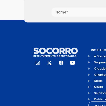
INSTITU
A Socor
Segmen
Cidade
Cliente
Dicas
Mídia
Seja Pa
Politic