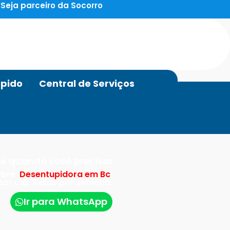
Seja parceiro da Socorro
pido
Central de Serviços
e quando você precisar.
obre:
Desentupidora em Bc
,
or dia, 7 dias por semana.
Ir para WhatsApp