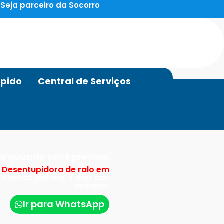
Seja parceiro da Socorro
pido
Central de Serviços
e quando você precisar.
:
Desentupidora de ralo em
4 horas por dia, 7 dias por
semana.
Ir para WhatsApp