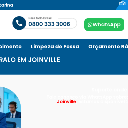
tarina
WhatsApp
pimento
Limpeza de Fossa
Orçamento Rá
RALO EM JOINVILLE
Suporte onde 
Fale conosco via WhatsApp sobre
Joinville
, estamos disponível 2