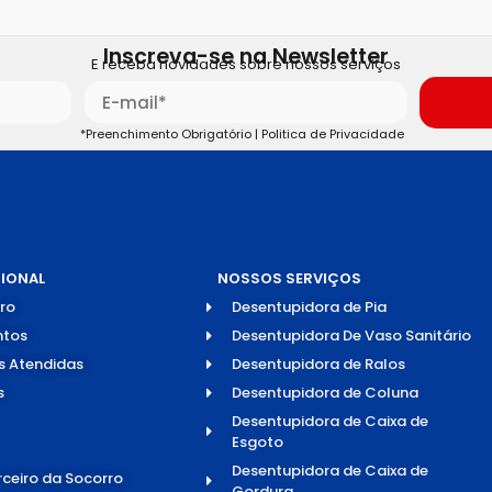
Inscreva-se na Newsletter
E receba novidades sobre nossos serviços
*Preenchimento Obrigatório |
Politica de Privacidade
CIONAL
NOSSOS SERVIÇOS
ro
Desentupidora de Pia
tos
Desentupidora De Vaso Sanitário
s Atendidas
Desentupidora de Ralos
s
Desentupidora de Coluna
Desentupidora de Caixa de
Esgoto
Desentupidora de Caixa de
rceiro da Socorro
Gordura