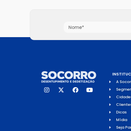
INSTITU
A Socor
Segmen
Cidade
Cliente
Dicas
Mídia
Seja Pa