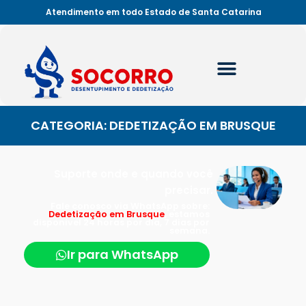
Atendimento em todo Estado de Santa Catarina
CATEGORIA: DEDETIZAÇÃO EM BRUSQUE
Suporte onde e quando você
precisar.
Fale conosco via WhatsApp sobre:
Dedetização em Brusque
, estamos
disponível 24 horas por dia, 7 dias por
semana.
Ir para WhatsApp