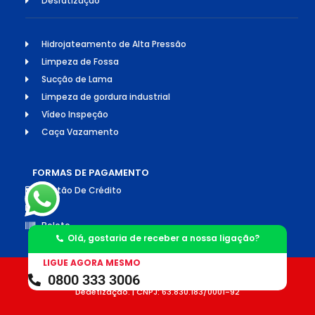
Desratização
Hidrojateamento de Alta Pressão
Limpeza de Fossa
Sucção de Lama
Limpeza de gordura industrial
Vídeo Inspeção
Caça Vazamento
FORMAS DE PAGAMENTO
Cartão De Crédito
Pix
Boleto
Olá, gostaria de receber a nossa ligação?
LIGUE AGORA MESMO
0800 333 3006
©2026 Todos os direitos reservados. Socorro Desentupimento e
Dedetização. | CNPJ: 63.830.183/0001-92