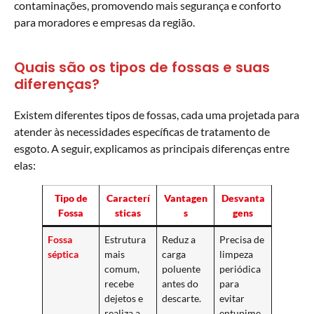
contaminações, promovendo mais segurança e conforto
para moradores e empresas da região.
Quais são os tipos de fossas e suas
diferenças?
Existem diferentes tipos de fossas, cada uma projetada para
atender às necessidades específicas de tratamento de
esgoto. A seguir, explicamos as principais diferenças entre
elas:
Tipo de
Caracterí
Vantagen
Desvanta
Fossa
sticas
s
gens
Fossa
Estrutura
Reduz a
Precisa de
séptica
mais
carga
limpeza
comum,
poluente
periódica
recebe
antes do
para
dejetos e
descarte.
evitar
realiza a
entupime