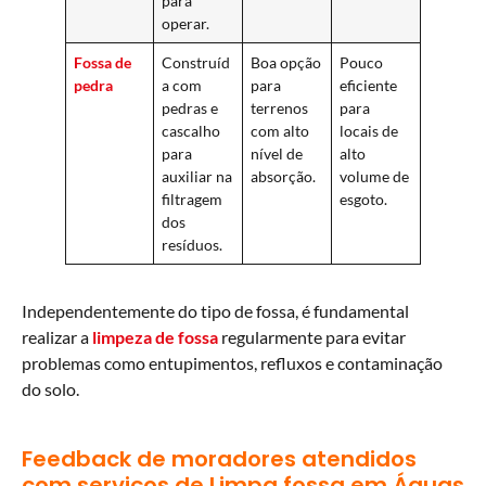
para
operar.
Fossa de
Construíd
Boa opção
Pouco
pedra
a com
para
eficiente
pedras e
terrenos
para
cascalho
com alto
locais de
para
nível de
alto
auxiliar na
absorção.
volume de
filtragem
esgoto.
dos
resíduos.
Independentemente do tipo de fossa, é fundamental
realizar a
limpeza de fossa
regularmente para evitar
problemas como entupimentos, refluxos e contaminação
do solo.
Feedback de moradores atendidos
com serviços de Limpa fossa em Águas