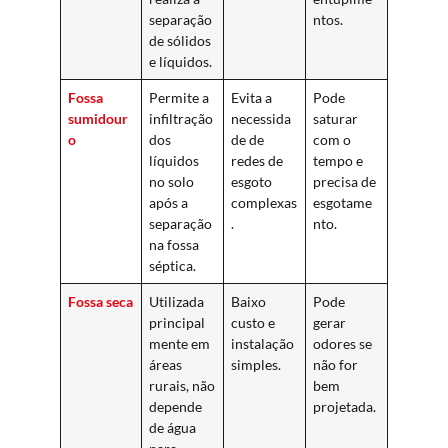
separação
ntos.
de sólidos
e líquidos.
Fossa
Permite a
Evita a
Pode
sumidour
infiltração
necessida
saturar
o
dos
de de
com o
líquidos
redes de
tempo e
no solo
esgoto
precisa de
após a
complexas
esgotame
separação
.
nto.
na fossa
séptica.
Fossa seca
Utilizada
Baixo
Pode
principal
custo e
gerar
mente em
instalação
odores se
áreas
simples.
não for
rurais, não
bem
depende
projetada.
de água