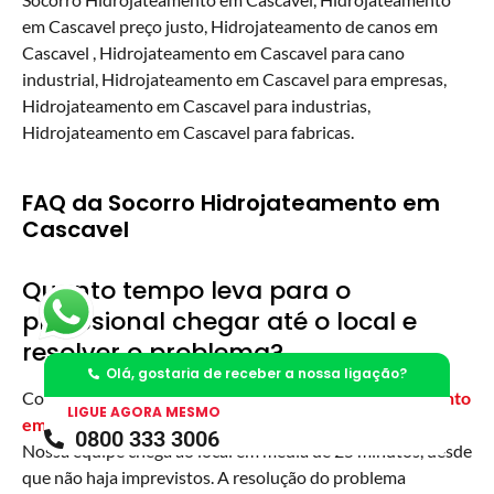
em Cascavel preço justo, Hidrojateamento de canos em
Cascavel , Hidrojateamento em Cascavel para cano
industrial, Hidrojateamento em Cascavel para empresas,
Hidrojateamento em Cascavel para industrias,
Hidrojateamento em Cascavel para fabricas.
FAQ da Socorro Hidrojateamento em
Cascavel
Quanto tempo leva para o
profissional chegar até o local e
resolver o problema?
Olá, gostaria de receber a nossa ligação?
Com uma filial em cada bairro, na Socorro
Hidrojateamento
LIGUE AGORA MESMO
em Cascavel
priorizamos a agilidade no atendimento.
0800 333 3006
Nossa equipe chega ao local em média de 25 minutos, desde
que não haja imprevistos. A resolução do problema