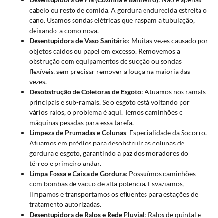
cabelo ou resto de comida. A gordura endurecida estreita o
cano. Usamos sondas elétricas que raspam a tubulação,
deixando-a como nova.
Desentupidora de Vaso Sanitário
: Muitas vezes causado por
objetos caídos ou papel em excesso. Removemos a
obstrução com equipamentos de sucção ou sondas
flexíveis, sem precisar remover a louça na maioria das
vezes.
Desobstrução de Coletoras de Esgoto
: Atuamos nos ramais
principais e sub-ramais. Se o esgoto está voltando por
vários ralos, o problema é aqui. Temos caminhões e
máquinas pesadas para essa tarefa.
Limpeza de Prumadas e Colunas
: Especialidade da Socorro.
Atuamos em prédios para desobstruir as colunas de
gordura e esgoto, garantindo a paz dos moradores do
térreo e primeiro andar.
Limpa Fossa e Caixa de Gordura
: Possuímos caminhões
com bombas de vácuo de alta potência. Esvaziamos,
limpamos e transportamos os efluentes para estações de
tratamento autorizadas.
Desentupidora de Ralos e Rede Pluvial
: Ralos de quintal e