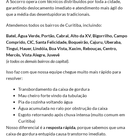
A Socorro opera com técnicos distribuídos por toda a cidade,
garantindo deslocamento imediato e atendimento mais ágil do
que a média das desentupidoras tradicionais.
Atendemos todos os bairros de Curitiba, incluindo:
Batel, Água Verde, Portão, Cabral, Alto da XV, Bigorrilho, Campo
Comprido, CIC, Santa Felicidade, Boqueirão, Cajuru, Uberaba,
Tingui, Hauer, Lindóia, Boa Vista, Xaxim, Rebouças, Centro,
Mercês, Vista Alegre, Juvevê
(e todos os demais bairros da capital).
Isso faz com que nossa equipe chegue muito mais rápido para
resolver:
Transbordamento da caixa de gordura
Mau cheiro forte vindo da tubulação
Pia da cozinha voltando água
Água acumulada no ralo por obstrução da caixa
Esgoto retornando após chuva intensa (muito comum em
Curitiba)
Nosso diferencial é a
resposta rápida
, porque sabemos que uma
caixa de gordura entupida causa transtorno imediato.