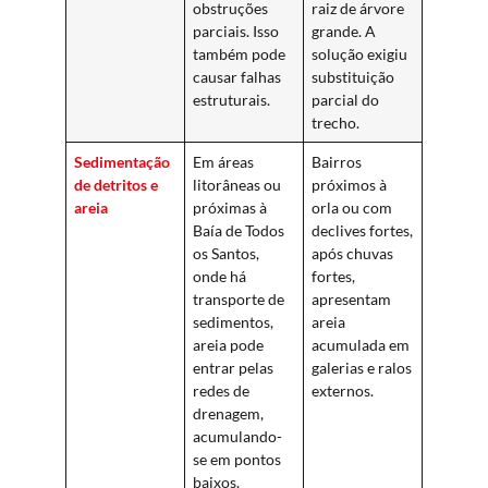
obstruções
raiz de árvore
parciais. Isso
grande. A
também pode
solução exigiu
causar falhas
substituição
estruturais.
parcial do
trecho.
Sedimentação
Em áreas
Bairros
de detritos e
litorâneas ou
próximos à
areia
próximas à
orla ou com
Baía de Todos
declives fortes,
os Santos,
após chuvas
onde há
fortes,
transporte de
apresentam
sedimentos,
areia
areia pode
acumulada em
entrar pelas
galerias e ralos
redes de
externos.
drenagem,
acumulando-
se em pontos
baixos.