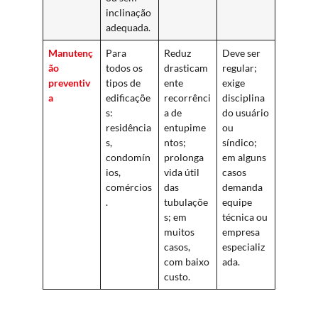
inclinação
adequada.
Manutenç
Para
Reduz
Deve ser
ão
todos os
drasticam
regular;
preventiv
tipos de
ente
exige
a
edificaçõe
recorrênci
disciplina
s:
a de
do usuário
residência
entupime
ou
s,
ntos;
síndico;
condomín
prolonga
em alguns
ios,
vida útil
casos
comércios
das
demanda
.
tubulaçõe
equipe
s; em
técnica ou
muitos
empresa
casos,
especializ
com baixo
ada.
custo.