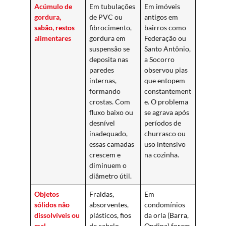
Acúmulo de
Em tubulações
Em imóveis
gordura,
de PVC ou
antigos em
sabão, restos
fibrocimento,
bairros como
alimentares
gordura em
Federação ou
suspensão se
Santo Antônio,
deposita nas
a Socorro
paredes
observou pias
internas,
que entopem
formando
constantement
crostas. Com
e. O problema
fluxo baixo ou
se agrava após
desnível
períodos de
inadequado,
churrasco ou
essas camadas
uso intensivo
crescem e
na cozinha.
diminuem o
diâmetro útil.
Objetos
Fraldas,
Em
sólidos não
absorventes,
condomínios
dissolvíveis ou
plásticos, fios
da orla (Barra,
mal
de cabelo,
Ondina) foram