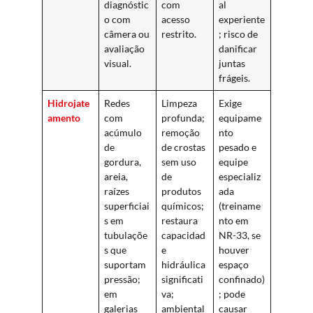
diagnóstic
com
al
o com
acesso
experiente
câmera ou
restrito.
; risco de
avaliação
danificar
visual.
juntas
frágeis.
Hidrojate
Redes
Limpeza
Exige
amento
com
profunda;
equipame
acúmulo
remoção
nto
de
de crostas
pesado e
gordura,
sem uso
equipe
areia,
de
especializ
raízes
produtos
ada
superficiai
químicos;
(treiname
s em
restaura
nto em
tubulaçõe
capacidad
NR-33, se
s que
e
houver
suportam
hidráulica
espaço
pressão;
significati
confinado)
em
va;
; pode
galerias
ambiental
causar