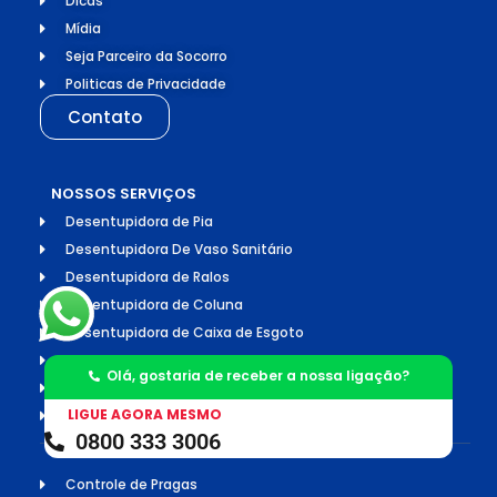
Dicas
Mídia
Seja Parceiro da Socorro
Politicas de Privacidade
Contato
NOSSOS SERVIÇOS
Desentupidora de Pia
Desentupidora De Vaso Sanitário
Desentupidora de Ralos
Desentupidora de Coluna
Desentupidora de Caixa de Esgoto
Desentupidora de Caixa de Gordura
Olá, gostaria de receber a nossa ligação?
Desentupidora de Rede Pluvial
LIGUE AGORA MESMO
Desentupidora de Dreno de Ar Condicionado
0800 333 3006
Controle de Pragas