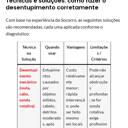
Técnicas e soluções: como fazer o
desentupimento corretamente
Com base na experiência da Socorro, as seguintes soluções
são recomendadas, cada uma aplicada conforme o
diagnóstico:
Técnica
Quando
Vantagens
Limitaçõe
ou
usar
s /
Solução
Critérios
Desentupi
Entupime
Custo
Pode não
mento
ntos
relativame
alcançar
mecânico
causados
nte
obstruçõe
(mola,
por
menor;
s
cabo,
objetos
rápida
profundas
sonda
sólidos,
intervençã
; se for
rotativa)
cabelo,
o; pode
sonda
detritos
ser feito
rotativa,
moderado
mesmo
exige
s, após
em locais
profission