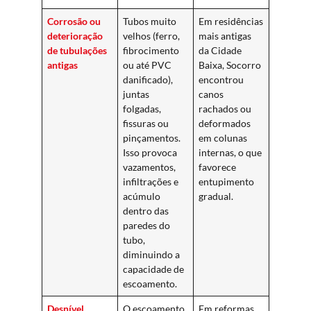
Corrosão ou
Tubos muito
Em residências
deterioração
velhos (ferro,
mais antigas
de tubulações
fibrocimento
da Cidade
antigas
ou até PVC
Baixa, Socorro
danificado),
encontrou
juntas
canos
folgadas,
rachados ou
fissuras ou
deformados
pinçamentos.
em colunas
Isso provoca
internas, o que
vazamentos,
favorece
infiltrações e
entupimento
acúmulo
gradual.
dentro das
paredes do
tubo,
diminuindo a
capacidade de
escoamento.
Desnível
O escoamento
Em reformas