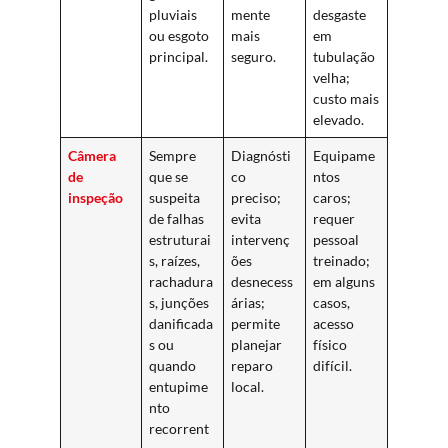
pluviais
mente
desgaste
ou esgoto
mais
em
principal.
seguro.
tubulação
velha;
custo mais
elevado.
Câmera
Sempre
Diagnósti
Equipame
de
que se
co
ntos
inspeção
suspeita
preciso;
caros;
de falhas
evita
requer
estruturai
intervenç
pessoal
s, raízes,
ões
treinado;
rachadura
desnecess
em alguns
s, junções
árias;
casos,
danificada
permite
acesso
s ou
planejar
físico
quando
reparo
difícil.
entupime
local.
nto
recorrent