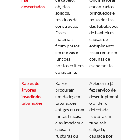
descartados
objetos
encontrados
sólidos,
brinquedos e
resíduos de
bolas dentro
construção.
das tubulações
Esses
de banheiros,
materiais
causas de
ficam presos
entupimento
em curvas e
recorrente em
junções –
colunas de
pontos críticos
escoamento.
do sistema.
Raízes de
Raízes
A Socorro já
árvores
procuram
fez serviço de
invadindo
umidade; em
desentupiment
tubulações
tubulações
o onde foi
antigas ou com
detectada
juntas fracas,
ruptura em
elas invadem e
tubo sob
causam
calçada,
rupturas ou
causada por