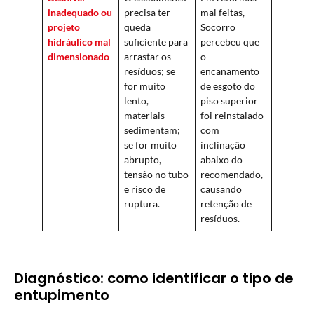
inadequado ou
precisa ter
mal feitas,
projeto
queda
Socorro
hidráulico mal
suficiente para
percebeu que
dimensionado
arrastar os
o
resíduos; se
encanamento
for muito
de esgoto do
lento,
piso superior
materiais
foi reinstalado
sedimentam;
com
se for muito
inclinação
abrupto,
abaixo do
tensão no tubo
recomendado,
e risco de
causando
ruptura.
retenção de
resíduos.
Diagnóstico: como identificar o tipo de
entupimento