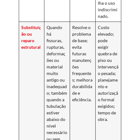
lha o uso
indiscrimi
nado.
Substituiç
Quando
Resolve o
Custo
ão ou
há
problema
elevado;
reparo
fissuras,
de base;
pode
estrutural
rupturas,
evita
exigir
deformaç
futuras
quebra de
ões ou
manutenç
piso ou
material
ões
intervençã
muito
frequente
o pesada;
antigo ou
s; melhora
planejame
inadequad
durabilida
nto e
o; também
de e
autorizaçã
quando a
eficiência.
o formal
tubulação
exigidos;
estiver
tempo de
abaixo do
obra.
nível
necessário
ou sem