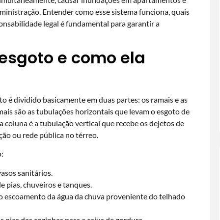
 administração. Entender como esse sistema funciona, quais
nsabilidade legal é fundamental para garantir a
 esgoto e como ela
to é dividido basicamente em duas partes: os ramais e as
is são as tubulações horizontais que levam o esgoto de
a coluna é a tubulação vertical que recebe os dejetos de
ção ou rede pública no térreo.
:
asos sanitários.
e pias, chuveiros e tanques.
o escoamento da água da chuva proveniente do telhado
 pias das cozinhas para a caixa de gordura.