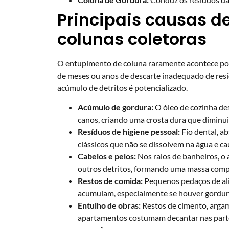
Principais causas 
colunas coletoras
O entupimento de coluna raramente acontece por 
de meses ou anos de descarte inadequado de resí
acúmulo de detritos é potencializado.
Acúmulo de gordura:
O óleo de cozinha des
canos, criando uma crosta dura que diminui
Resíduos de higiene pessoal:
Fio dental, a
clássicos que não se dissolvem na água e c
Cabelos e pelos:
Nos ralos de banheiros, o 
outros detritos, formando uma massa comp
Restos de comida:
Pequenos pedaços de ali
acumulam, especialmente se houver gordur
Entulho de obras:
Restos de cimento, arga
apartamentos costumam decantar nas partes