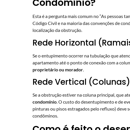
Condomínio?
Esta é a pergunta mais comum no “As pessoas ta
Código Civil e na maioria das convenções de cond
localização da obstrução.
Rede Horizontal (Ramai
Se o entupimento ocorrer na tubulação que ate
apartamento até o ponto de conexão com a coluna)
proprietário ou morador
.
Rede Vertical (Colunas
Se a obstrução estiver na coluna principal, que a
condomínio
. O custo do desentupimento e de e
pinturas ou pisos estragados pelo refluxo) deve s
condôminos.
Como é feito o dese