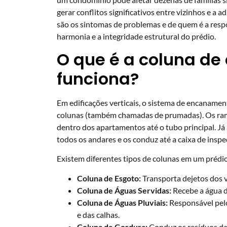
gerar conflitos significativos entre vizinhos e a
são os sintomas de problemas e de quem é a respo
harmonia e a integridade estrutural do prédio.
O que é a coluna de
funciona?
Em edificações verticais, o sistema de encanamen
colunas (também chamadas de prumadas). Os rama
dentro dos apartamentos até o tubo principal. Já 
todos os andares e os conduz até a caixa de inspe
Existem diferentes tipos de colunas em um prédio
Coluna de Esgoto:
Transporta dejetos dos v
Coluna de Águas Servidas:
Recebe a água d
Coluna de Águas Pluviais:
Responsável pel
e das calhas.
Coluna de Gordura:
Conduz os resíduos das