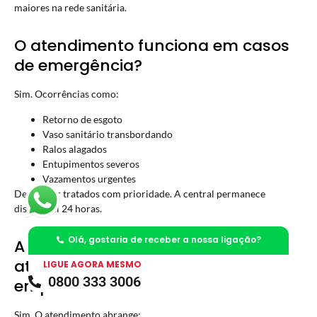
maiores na rede sanitária.
O atendimento funciona em casos
de emergência?
Sim. Ocorrências como:
Retorno de esgoto
Vaso sanitário transbordando
Ralos alagados
Entupimentos severos
Vazamentos urgentes
Devem ser tratados com prioridade. A central permanece
disponível 24 horas.
Olá, gostaria de receber a nossa ligação?
A Desentupidora no Cordeiros
atende residências, comércios e
LIGUE AGORA MESMO
0800 333 3006
empresas?
Sim. O atendimento abrange: