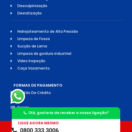
Desculpinização
Desratização
Hidrojateamento de Alta Pressão
Limpeza de Fossa
Sucção de Lama
Limpeza de gordura industrial
Vídeo Inspeção
Caça Vazamento
FORMAS DE PAGAMENTO
Cartão De Crédito
Pix
Boleto
Olá, gostaria de receber a nossa ligação?
LIGUE AGORA MESMO
0800 333 3006
©2026 Todos os direitos reservados. Socorro Desentupimento e