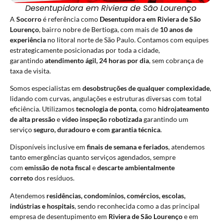
Desentupidora em Riviera de São Lourenço
A
Socorro
é referência como
Desentupidora em Riviera de São
Lourenço
, bairro nobre de Bertioga, com mais de
10 anos de
experiência
no litoral norte de São Paulo. Contamos com equipes
estrategicamente posicionadas por toda a cidade,
garantindo
atendimento ágil, 24 horas por dia
, sem cobrança de
taxa de visita.
Somos especialistas em
desobstruções de qualquer complexidade
,
lidando com curvas, angulações e estruturas diversas com total
eficiência. Utilizamos
tecnologia de ponta
, como
hidrojateamento
de alta pressão
e
vídeo inspeção robotizada
garantindo um
serviço
seguro, duradouro e com garantia técnica
.
Disponíveis inclusive em
finais de semana e feriados
, atendemos
tanto emergências quanto serviços agendados, sempre
com
emissão de nota fiscal
e
descarte ambientalmente
correto
dos resíduos.
Atendemos
residências, condomínios, comércios, escolas,
indústrias e hospitais
, sendo reconhecida como a das principal
empresa de desentupimento em
Riviera de São Lourenço
e em