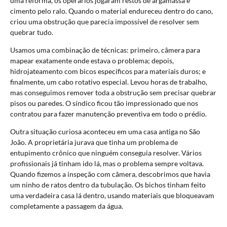
uma reforma, os operários jogaram restos de argamassa e
cimento pelo ralo. Quando o material endureceu dentro do cano,
criou uma obstrução que parecia impossível de resolver sem
quebrar tudo.
Usamos uma combinação de técnicas: primeiro, câmera para
mapear exatamente onde estava o problema; depois,
hidrojateamento com bicos específicos para materiais duros; e
finalmente, um cabo rotativo especial. Levou horas de trabalho,
mas conseguimos remover toda a obstrução sem precisar quebrar
pisos ou paredes. O síndico ficou tão impressionado que nos
contratou para fazer manutenção preventiva em todo o prédio.
Outra situação curiosa aconteceu em uma casa antiga no São
João. A proprietária jurava que tinha um problema de
entupimento crônico que ninguém conseguia resolver. Vários
profissionais já tinham ido lá, mas o problema sempre voltava.
Quando fizemos a inspeção com câmera, descobrimos que havia
um ninho de ratos dentro da tubulação. Os bichos tinham feito
uma verdadeira casa lá dentro, usando materiais que bloqueavam
completamente a passagem da água.