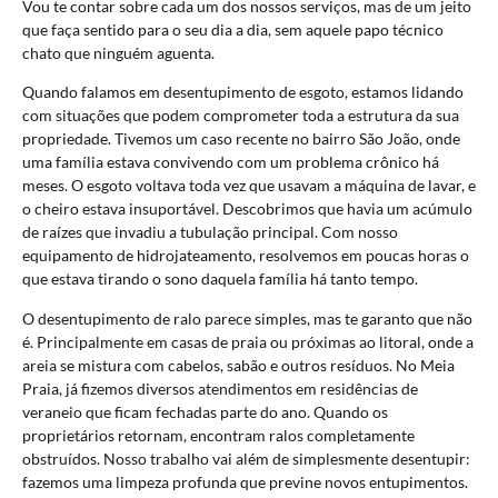
Vou te contar sobre cada um dos nossos serviços, mas de um jeito
que faça sentido para o seu dia a dia, sem aquele papo técnico
chato que ninguém aguenta.
Quando falamos em desentupimento de esgoto, estamos lidando
com situações que podem comprometer toda a estrutura da sua
propriedade. Tivemos um caso recente no bairro São João, onde
uma família estava convivendo com um problema crônico há
meses. O esgoto voltava toda vez que usavam a máquina de lavar, e
o cheiro estava insuportável. Descobrimos que havia um acúmulo
de raízes que invadiu a tubulação principal. Com nosso
equipamento de hidrojateamento, resolvemos em poucas horas o
que estava tirando o sono daquela família há tanto tempo.
O desentupimento de ralo parece simples, mas te garanto que não
é. Principalmente em casas de praia ou próximas ao litoral, onde a
areia se mistura com cabelos, sabão e outros resíduos. No Meia
Praia, já fizemos diversos atendimentos em residências de
veraneio que ficam fechadas parte do ano. Quando os
proprietários retornam, encontram ralos completamente
obstruídos. Nosso trabalho vai além de simplesmente desentupir:
fazemos uma limpeza profunda que previne novos entupimentos.