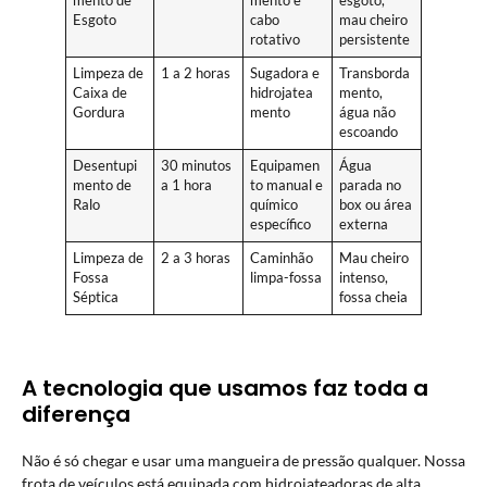
mento de
mento e
esgoto,
Esgoto
cabo
mau cheiro
rotativo
persistente
Limpeza de
1 a 2 horas
Sugadora e
Transborda
Caixa de
hidrojatea
mento,
Gordura
mento
água não
escoando
Desentupi
30 minutos
Equipamen
Água
mento de
a 1 hora
to manual e
parada no
Ralo
químico
box ou área
específico
externa
Limpeza de
2 a 3 horas
Caminhão
Mau cheiro
Fossa
limpa-fossa
intenso,
Séptica
fossa cheia
A tecnologia que usamos faz toda a
diferença
Não é só chegar e usar uma mangueira de pressão qualquer. Nossa
frota de veículos está equipada com hidrojateadoras de alta