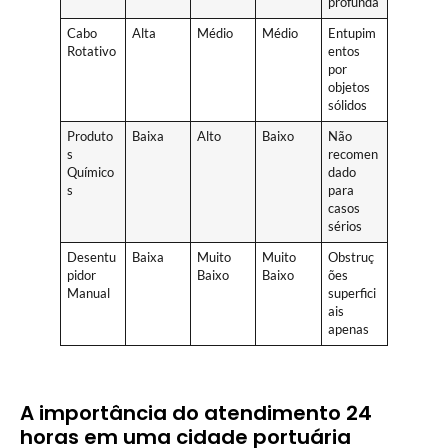
profunda
Cabo
Alta
Médio
Médio
Entupim
Rotativo
entos
por
objetos
sólidos
Produto
Baixa
Alto
Baixo
Não
s
recomen
Químico
dado
s
para
casos
sérios
Desentu
Baixa
Muito
Muito
Obstruç
pidor
Baixo
Baixo
ões
Manual
superfici
ais
apenas
A importância do atendimento 24
horas em uma cidade portuária