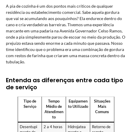
A pia de cozinha é um dos pontos mais críticos de qualquer
residência ou estabelecimento comercial. Sabe aquela gordura
que vai se acumulando aos pouquinhos? Ela endurece dentro do
cano e cria verdadeiras barreiras. Tivemos uma experiência
marcante em uma padaria na Avenida Governador Celso Ramos,
onde a pia simplesmente parou de escoar no meio da produção. O
prejuízo estava sendo enorme a cada minuto que passava. Nosso
time identificou que o problema era uma combinação de gordura
com restos de farinha que criaram uma massa concreta dentro da
tubulação.
Entenda as diferenças entre cada tipo
de serviço
Tipo de
Tempo
Equipamen
Situações
Serviço
Médio de
to Utilizado
Mais
Atendimen
Comuns
to
Desentupi
2 a 4 horas
Hidrojatea
Retorno de