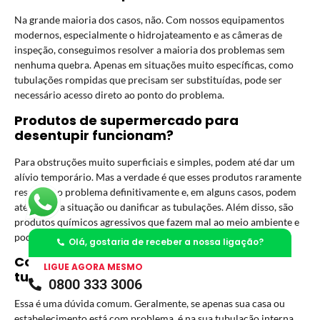
Na grande maioria dos casos, não. Com nossos equipamentos
modernos, especialmente o hidrojateamento e as câmeras de
inspeção, conseguimos resolver a maioria dos problemas sem
nenhuma quebra. Apenas em situações muito específicas, como
tubulações rompidas que precisam ser substituídas, pode ser
necessário acesso direto ao ponto do problema.
Produtos de supermercado para
desentupir funcionam?
Para obstruções muito superficiais e simples, podem até dar um
alívio temporário. Mas a verdade é que esses produtos raramente
resolvem o problema definitivamente e, em alguns casos, podem
até piorar a situação ou danificar as tubulações. Além disso, são
produtos químicos agressivos que fazem mal ao meio ambiente e
podem ser perigosos se mal utilizados.
Olá, gostaria de receber a nossa ligação?
Como sei se o problema é com a minha
LIGUE AGORA MESMO
tubulação ou com a rede pública?
0800 333 3006
Essa é uma dúvida comum. Geralmente, se apenas sua casa ou
estabelecimento está com problema, é na sua tubulação interna.