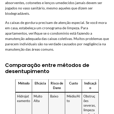
absorventes, cotonetes e lenços umedecidos jamais devem ser
jogados no vaso sanitário, mesmo aqueles que dizem ser
biodegradáveis.
As caixas de gordura precisam de atenção especial. Se você mora
em casa, estabeleça um cronograma de limpeza. Para
apartamentos, verifique se o condomínio está fazendo a
manutenção adequada das caixas coletivas. Muitos problemas que
parecem individuais são na verdade causados por negligência na
manutenção das áreas comuns.
Comparação entre métodos de
desentupimento
Método
Eficácia
Risco de
Custo
Indicaçã
Dano
o
Hidrojat
Muito
Baixo
Médio/Al
Obstruç
eamento
Alta
to
ões
severas,
limpeza