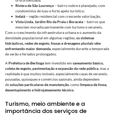
orla urbanizada;
Riviera de São Lourenço
– bairro nobre e planejado, com
condomínios de luxo e forte apelo turístico;
Indaiá
– região residencial com crescente valorização;
Vista Linda
,
Jardim Rio da Praia
e
Boraceia
– bairros que
mesclam moradia permanente com turismo e veraneio.
Com o crescimento da infraestrutura urbana e o aumento da
densidade populacional em algumas regiões,
os sistemas
hidráulicos, redes de esgoto, fossas e drenagens pluviais vêm
enfrentando maior demanda
, especialmente durante a temporada
de verão e feriados prolongados.
A
Prefeitura de Bertioga
tem investido em
saneamento básico,
coleta de esgoto, pavimentação e expansão da rede pública
, mas a
realidade é que muitos imóveis, especialmente casas de veraneio,
pousadas, quiosques e comércios sazonais, ainda dependem
de
soluções particulares de manutenção
, como
limpeza de fossa,
desentupimento e hidrojateamento técnico
.
Turismo, meio ambiente e a
importância dos serviços de