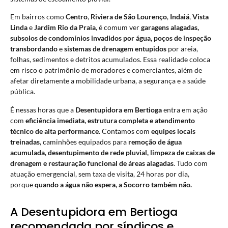
Em bairros como
Centro
,
Riviera de São Lourenço
,
Indaiá
,
Vista
Linda
e
Jardim Rio da Praia
, é comum ver
garagens alagadas,
subsolos de condomínios invadidos por água, poços de inspeção
transbordando
e
sistemas de drenagem entupidos
por areia,
folhas, sedimentos e detritos acumulados. Essa realidade coloca
em risco o patrimônio de moradores e comerciantes, além de
afetar diretamente a mobilidade urbana, a segurança e a saúde
pública.
É nessas horas que a
Desentupidora em Bertioga
entra em ação
com
eficiência imediata, estrutura completa e atendimento
técnico de alta performance
. Contamos com
equipes locais
treinadas
, caminhões equipados para
remoção de água
acumulada, desentupimento de rede pluvial, limpeza de caixas de
drenagem e restauração funcional de áreas alagadas
. Tudo com
atuação emergencial, sem taxa de visita, 24 horas por dia,
porque
quando a água não espera, a Socorro também não.
A Desentupidora em Bertioga
recomendada por síndicos e