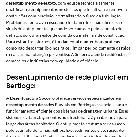
desentupimento de esgoto
, com equipe técnica altamente
qualificada e equipamentos modernos que localizam e removem
obstruções com precisão, normalizando o fluxo da tubulação.
Problemas como água escoando lentamente e mau cheiro são
sinais de entupimento, que pode ser causado pelo acúmulo de
detritos, gordura, restos de comida ou materiais de construção.
Para evitar transtornos, é fundamental manter boas práticas
como não descartar lixo nos ralos, limpar periodicamente os ralos
e realizar manutenção preventiva. A Socorro atende residências,
comércios e indústrias com agilidade e eficiência.
Desentupimento de rede pluvial em
Bertioga
A
Desentupidora
Socorro
oferece serviços especializados em
desentupimento de redes Pluviais
em Bertioga
, essenciais para o
funcionamento eficiente dos sistemas de drenagem urbana. Esses
sistemas evitam alagamentos ao direcionar a água da chuva para
longe das áreas habitadas. O entupimento costuma ser causado
pelo acúmulo de folhas, galhos, lixo, sedimentos e até raízes de
árvores. Utilizando técnicas modernas como hidrojateamento e