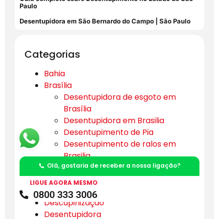
Paulo
Desentupidora em São Bernardo do Campo | São Paulo
Categorias
Bahia
Brasília
Desentupidora de esgoto em
Brasília
Desentupidora em Brasilia
Desentupimento de Pia
Desentupimento de ralos em
Brasilia
Olá, gostaria de receber a nossa ligação?
Encanador em Brasília
Limpeza de fossa em Brasilia
LIGUE AGORA MESMO
Dedetização
0800 333 3006
Descupinização
Desentupidora