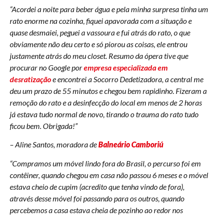
“Acordei a noite para beber água e pela minha surpresa tinha um
rato enorme na cozinha, fiquei apavorada com a situação e
quase desmaiei, peguei a vassoura e fui atrás do rato, o que
obviamente não deu certo e só piorou as coisas, ele entrou
justamente atrás do meu closet. Resumo da ópera tive que
procurar no Google por
empresa especializada em
desratização
e encontrei a Socorro Dedetizadora, a central me
deu um prazo de 55 minutos e chegou bem rapidinho. Fizeram a
remoção do rato e a desinfecção do local em menos de 2 horas
já estava tudo normal de novo, tirando o trauma do rato tudo
ficou bem. Obrigada!”
– Aline Santos, moradora de
Balneário Camboriú
“Compramos um móvel lindo fora do Brasil, o percurso foi em
contêiner, quando chegou em casa não passou 6 meses e o móvel
estava cheio de cupim (acredito que tenha vindo de fora),
através desse móvel foi passando para os outros, quando
percebemos a casa estava cheia de pozinho ao redor nos