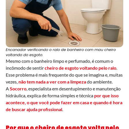
Encanador verificando o ralo de banheiro com mau cheiro
voltando do esgoto.
Mesmo com o banheiro limpo e perfumado, é comum o
incômodo de sentir
cheiro de esgoto voltando pelo ralo
.
Esse problema é mais frequente do que se imagina e, muitas
vezes,
não tem nada a ver com a limpeza
do ambiente.
A
Socorro
, especialista em desentupimento e manutenção
hidráulica, explica de forma simples e técnica
por que isso
acontece, o que você pode fazer em casa e quando é hora
de buscar ajuda profissional
.
Por que o cheiro de esgoto volta pelo