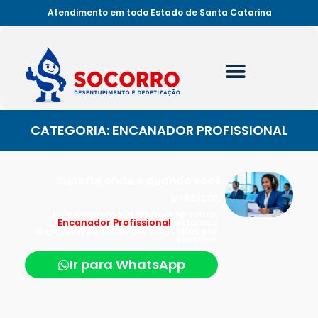
Atendimento em todo Estado de Santa Catarina
CATEGORIA: ENCANADOR PROFISSIONAL
Suporte onde e quando você
precisar.
Fale conosco via WhatsApp sobre:
Encanador Profissional
, estamos
disponível 24 horas por dia, 7 dias por
semana.
Ir para WhatsApp