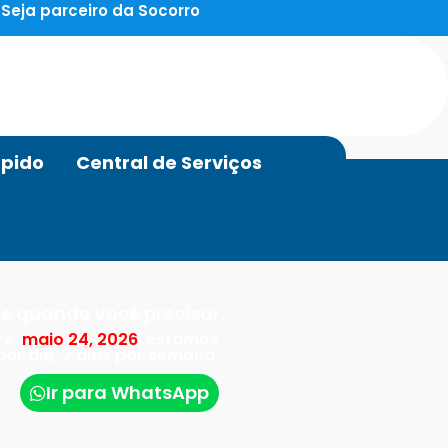
Seja parceiro da Socorro
pido
Central de Serviços
e quando você precisar.
re:
maio 24, 2026
, estamos
por dia, 7 dias por semana.
Ir para WhatsApp