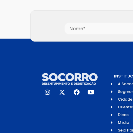
INSTITU
A Socor
Segmen
Cidade
Cliente
Dicas
Mídia
Seja Pa