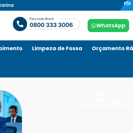
tarina
WhatsApp
pimento
Limpeza de Fossa
Orçamento Rá
Suporte onde 
Fale conosco via WhatsApp sob
disponível 24 horas 