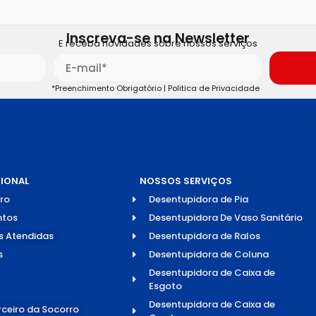
Inscreva-se na Newsletter
E receba novidades sobre nossos serviços
*Preenchimento Obrigatório |
Politica de Privacidade
CIONAL
NOSSOS SERVIÇOS
ro
Desentupidora de Pia
tos
Desentupidora De Vaso Sanitário
s Atendidas
Desentupidora de Ralos
s
Desentupidora de Coluna
Desentupidora de Caixa de
Esgoto
Desentupidora de Caixa de
rceiro da Socorro