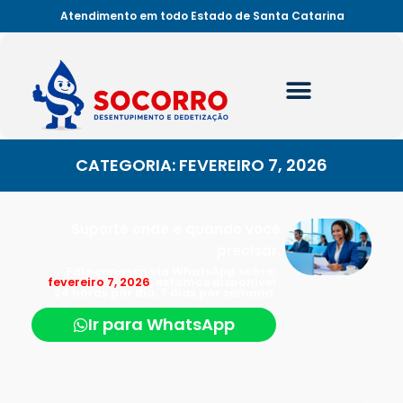
Atendimento em todo Estado de Santa Catarina
CATEGORIA: FEVEREIRO 7, 2026
Suporte onde e quando você
precisar.
Fale conosco via WhatsApp sobre:
fevereiro 7, 2026
, estamos disponível
24 horas por dia, 7 dias por semana.
Ir para WhatsApp