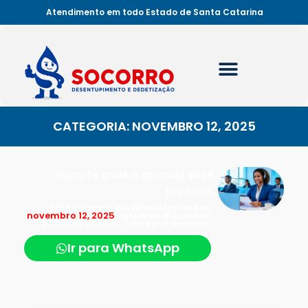
Atendimento em todo Estado de Santa Catarina
CATEGORIA: NOVEMBRO 12, 2025
Suporte onde e quando você
precisar.
Fale conosco via WhatsApp sobre:
novembro 12, 2025
, estamos disponível
24 horas por dia, 7 dias por semana.
Ir para WhatsApp