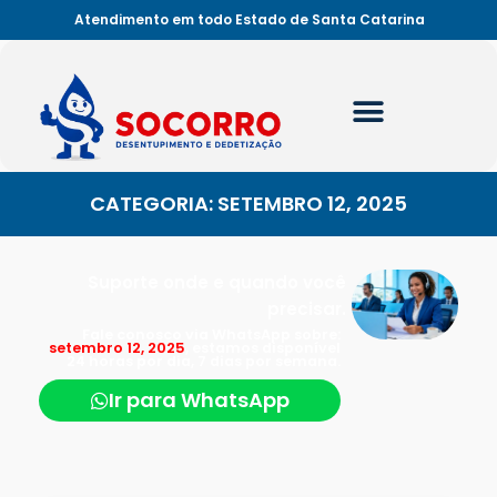
Atendimento em todo Estado de Santa Catarina
CATEGORIA: SETEMBRO 12, 2025
Suporte onde e quando você
precisar.
Fale conosco via WhatsApp sobre:
setembro 12, 2025
, estamos disponível
24 horas por dia, 7 dias por semana.
Ir para WhatsApp