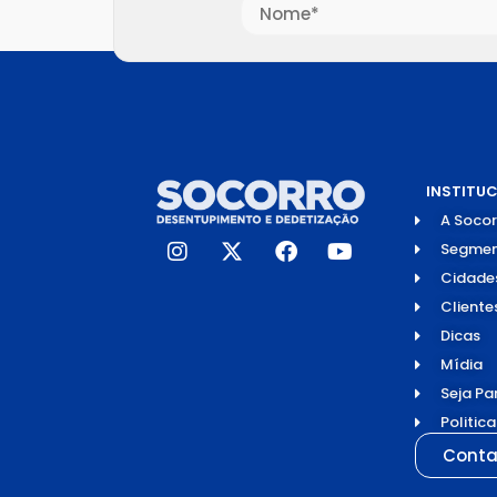
INSTITU
A Socor
Segmen
Cidade
Cliente
Dicas
Mídia
Seja Pa
Politic
Conta