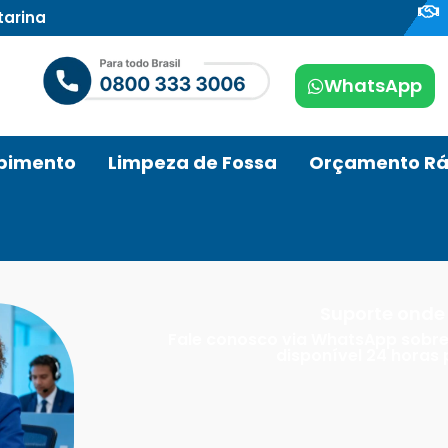
tarina
WhatsApp
pimento
Limpeza de Fossa
Orçamento Rá
Suporte onde 
Fale conosco via WhatsApp sobre
disponível 24 horas 