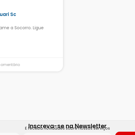
uari Sc
ame a Socorro. Ligue
omentário
Inscreva-se na Newsletter
E receba novidades sobre nossos serviços